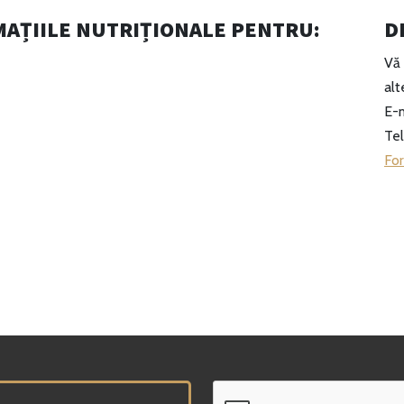
MAȚIILE NUTRIȚIONALE PENTRU:
D
Vă 
alt
E-m
Tel
For