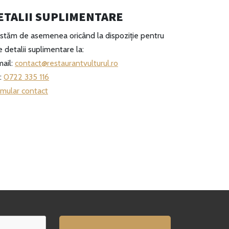
ETALII SUPLIMENTARE
stăm de asemenea oricând la dispoziție pentru
e detalii suplimentare la:
ail:
contact@restaurantvulturul.ro
:
0722 335 116
mular contact